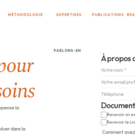
MÉTHODOLOGIE
EXPERTISES
PUBLICATIONS
RE
PARLONS-EN
pour
À propos 
soins
Document
pense la 
Recevoir un ex
Recevoir le Li
uer dans la 