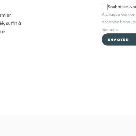
Souhaitez-vou
À chaque édition 
emier 
organisations ; o
 suffit à 
humains.
re 
ENVOYER