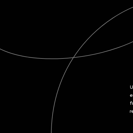
nes
pour
ictions
et
sements
U
ce.
e
f
r