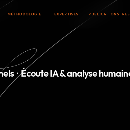
MÉTHODOLOGIE
EXPERTISES
PUBLICATIONS
RE
els  ·  Écoute IA & analyse humain